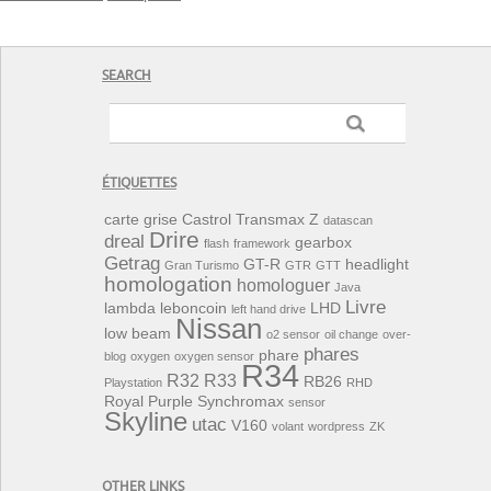
SEARCH
ÉTIQUETTES
carte grise
Castrol Transmax Z
datascan
Drire
dreal
gearbox
flash
framework
Getrag
GT-R
headlight
Gran Turismo
GTR
GTT
homologation
homologuer
Java
Livre
lambda
leboncoin
LHD
left hand drive
Nissan
low beam
o2 sensor
oil change
over-
phares
phare
blog
oxygen
oxygen sensor
R34
R32
R33
RB26
Playstation
RHD
Royal Purple Synchromax
sensor
Skyline
utac
V160
volant
wordpress
ZK
OTHER LINKS