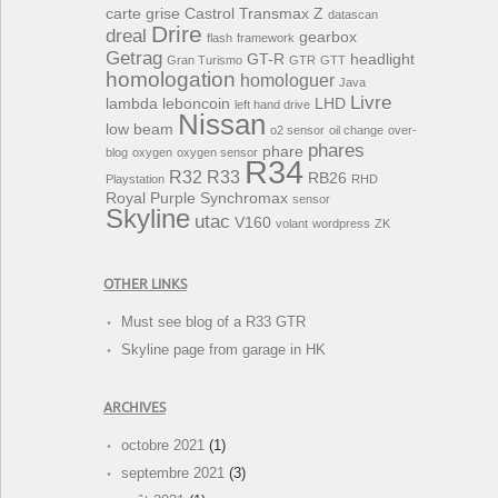
carte grise
Castrol Transmax Z
datascan
Drire
dreal
gearbox
flash
framework
Getrag
GT-R
headlight
Gran Turismo
GTR
GTT
homologation
homologuer
Java
Livre
lambda
leboncoin
LHD
left hand drive
Nissan
low beam
o2 sensor
oil change
over-
phares
phare
blog
oxygen
oxygen sensor
R34
R32
R33
RB26
Playstation
RHD
Royal Purple Synchromax
sensor
Skyline
utac
V160
volant
wordpress
ZK
OTHER LINKS
Must see blog of a R33 GTR
Skyline page from garage in HK
ARCHIVES
octobre 2021
(1)
septembre 2021
(3)