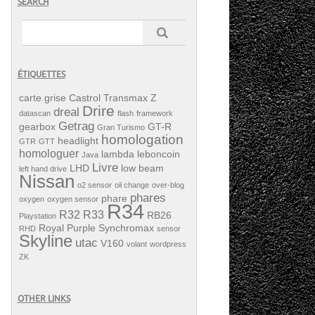
SEARCH
ÉTIQUETTES
carte grise
Castrol Transmax Z
Drire
dreal
datascan
flash
framework
Getrag
gearbox
GT-R
Gran Turismo
homologation
headlight
GTR
GTT
homologuer
lambda
leboncoin
Java
Livre
LHD
low beam
left hand drive
Nissan
o2 sensor
oil change
over-blog
phares
phare
oxygen
oxygen sensor
R34
R32
R33
RB26
Playstation
Royal Purple Synchromax
RHD
sensor
Skyline
utac
V160
volant
wordpress
ZK
OTHER LINKS