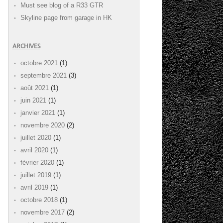
Must see blog of a R33 GTR
Skyline page from garage in HK
ARCHIVES
octobre 2021
(1)
septembre 2021
(3)
août 2021
(1)
juin 2021
(1)
janvier 2021
(1)
novembre 2020
(2)
juillet 2020
(1)
avril 2020
(1)
février 2020
(1)
juillet 2019
(1)
avril 2019
(1)
octobre 2018
(1)
novembre 2017
(2)