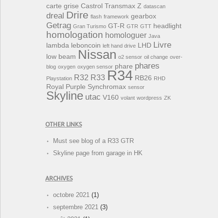
carte grise
Castrol Transmax Z
datascan
Drire
dreal
gearbox
flash
framework
Getrag
GT-R
headlight
Gran Turismo
GTR
GTT
homologation
homologuer
Java
Livre
lambda
leboncoin
LHD
left hand drive
Nissan
low beam
o2 sensor
oil change
over-
phares
phare
blog
oxygen
oxygen sensor
R34
R32
R33
RB26
Playstation
RHD
Royal Purple Synchromax
sensor
Skyline
utac
V160
volant
wordpress
ZK
OTHER LINKS
Must see blog of a R33 GTR
Skyline page from garage in HK
ARCHIVES
octobre 2021
(1)
septembre 2021
(3)