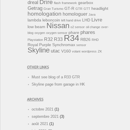
Drire
dreal
gearbox
flash
framework
Getrag
GT-R
headlight
Gran Turismo
GTR
GTT
homologation
homologuer
Java
Livre
lambda
leboncoin
LHD
left hand drive
Nissan
low beam
o2 sensor
oil change
over-
phares
phare
blog
oxygen
oxygen sensor
R34
R32
R33
RB26
Playstation
RHD
Royal Purple Synchromax
sensor
Skyline
utac
V160
volant
wordpress
ZK
OTHER LINKS
Must see blog of a R33 GTR
Skyline page from garage in HK
ARCHIVES
octobre 2021
(1)
septembre 2021
(3)
août 2021
(1)