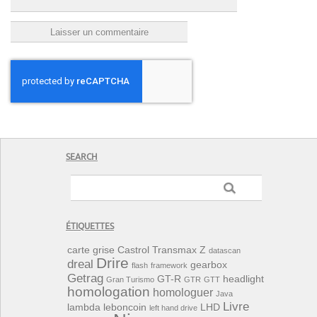
SEARCH
ÉTIQUETTES
carte grise
Castrol Transmax Z
datascan
Drire
dreal
gearbox
flash
framework
Getrag
GT-R
headlight
Gran Turismo
GTR
GTT
homologation
homologuer
Java
Livre
lambda
leboncoin
LHD
left hand drive