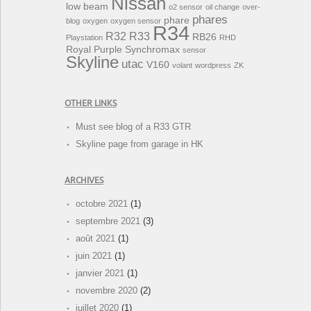
Nissan
low beam
o2 sensor
oil change
over-
phares
phare
blog
oxygen
oxygen sensor
R34
R32
R33
RB26
Playstation
RHD
Royal Purple Synchromax
sensor
Skyline
utac
V160
volant
wordpress
ZK
OTHER LINKS
Must see blog of a R33 GTR
Skyline page from garage in HK
ARCHIVES
octobre 2021
(1)
septembre 2021
(3)
août 2021
(1)
juin 2021
(1)
janvier 2021
(1)
novembre 2020
(2)
juillet 2020
(1)